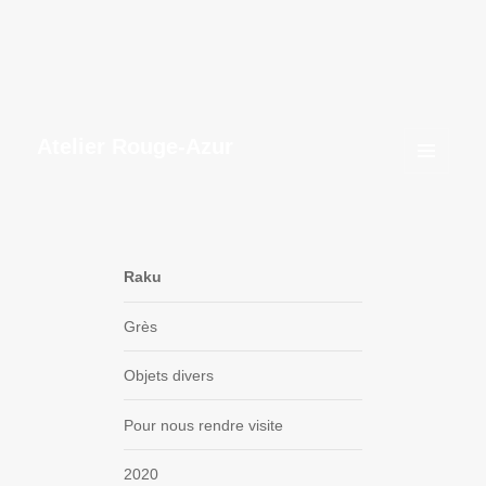
Atelier Rouge-Azur
MENU
ET
WIDGETS
Raku
Grès
Objets divers
Pour nous rendre visite
2020